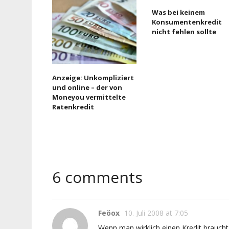
Was bei keinem
Konsumentenkredit
nicht fehlen sollte
Anzeige: Unkompliziert
und online – der von
Moneyou vermittelte
Ratenkredit
6 comments
Feöox
10. Juli 2008 at 7:05
Wenn man wirklich einen Kredit braucht,