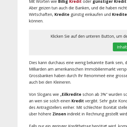
Mit Worten wie
Billig
Kredit
oder
günstiger Kredit
Aber geizen tun auch die Banken, und die haben nich
Wirtschaften,
Kredite
günstig einkaufen und
Kredite
können.
Klicken Sie auf den unteren Button, um de
Inhal
Dies kann durchaus eine wenig bekannte Bank sein, d
Milliarden am amerikanischen Immobilienmarkt versp
Grossbanken haben durch Ihr Renommeé eine grosse An
auch bei den Kleineren.
Von Slogans wie „
Eilkredite
schon ab 3%“ wurden scho
an wen sie solch einen
Kredit
vergibt. Sehr gute Kond
des Antragstellers einher. Mit schlechter Bonität stel
über höhere
Zinsen
indirekt in Rechnung gestellt wird
Falls nur ein geringer Kreditbetrag benötigt wird, ko