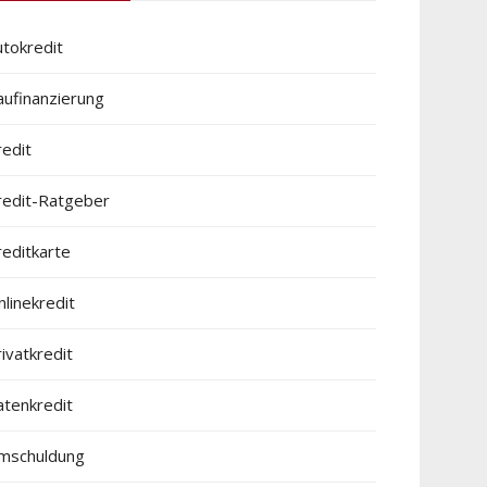
utokredit
aufinanzierung
redit
redit-Ratgeber
reditkarte
linekredit
ivatkredit
atenkredit
mschuldung