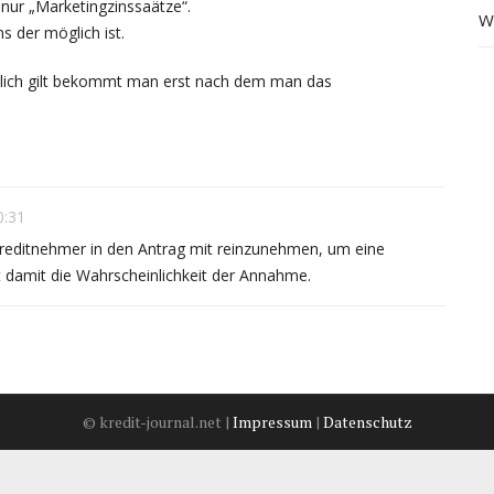
 nur „Marketingzinssaätze“.
W
ns der möglich ist.
nlich gilt bekommt man erst nach dem man das
0:31
Kreditnehmer in den Antrag mit reinzunehmen, um eine
t damit die Wahrscheinlichkeit der Annahme.
© kredit-journal.net |
Impressum
|
Datenschutz