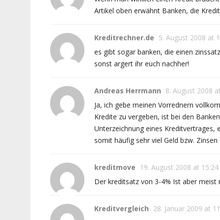
Artikel oben erwähnt Banken, die Kredi
Kreditrechner.de
5. August 2008 at 
es gibt sogar banken, die einen zinssat
sonst argert ihr euch nachher!
Andreas Herrmann
8. August 2008 a
Ja, ich gebe meinen Vorrednern vollkom
Kredite zu vergeben, ist bei den Banken
Unterzeichnung eines Kreditvertrages, e
somit häufig sehr viel Geld bzw. Zins
kreditmove
19. August 2008 at 15:24
Der kreditsatz von 3-4% Ist aber mei
Kreditvergleich
28. Januar 2009 at 1