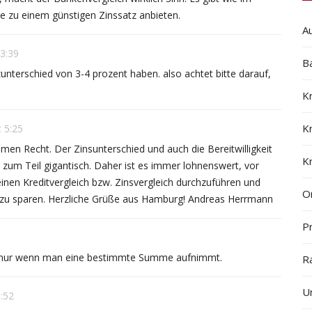
te zu einem günstigen Zinssatz anbieten.
A
13:39
B
zunterschied von 3-4 prozent haben. also achtet bitte darauf,
K
K
t 5:25
men Recht. Der Zinsunterschied und auch die Bereitwilligkeit
K
 zum Teil gigantisch. Daher ist es immer lohnenswert, vor
inen Kreditvergleich bzw. Zinsvergleich durchzuführen und
On
en zu sparen. Herzliche Grüße aus Hamburg! Andreas Herrmann
Pr
st nur wenn man eine bestimmte Summe aufnimmt.
R
U
1:52