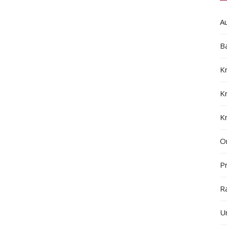
A
B
K
K
K
On
Pr
R
U