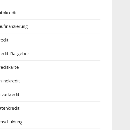
utokredit
aufinanzierung
redit
redit-Ratgeber
reditkarte
linekredit
ivatkredit
atenkredit
mschuldung