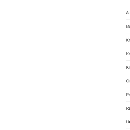
A
B
K
K
K
On
Pr
R
U