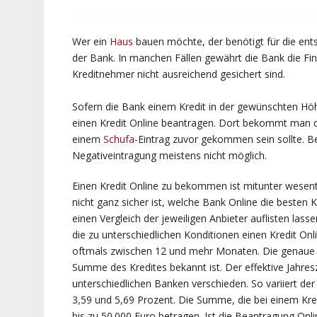
Wer ein
Haus
bauen möchte, der benötigt für die ent
der Bank. In manchen Fällen gewährt die Bank die Fin
Kreditnehmer nicht ausreichend gesichert sind.
Sofern die Bank einem Kredit in der gewünschten H
einen Kredit Online beantragen. Dort bekommt man d
einem
Schufa
-Eintrag zuvor gekommen sein sollte. Bei
Negativeintragung meistens nicht möglich.
Einen Kredit Online zu bekommen ist mitunter wesentl
nicht ganz sicher ist, welche Bank Online die besten K
einen Vergleich der jeweiligen Anbieter auflisten la
die zu unterschiedlichen Konditionen einen Kredit Onl
oftmals zwischen 12 und mehr Monaten. Die genaue L
Summe des Kredites bekannt ist. Der effektive Jahreszi
unterschiedlichen Banken verschieden. So variiert der
3,59 und 5,69 Prozent. Die Summe, die bei einem Kre
bis zu 50.000 Euro betragen. Ist die Beantragung On