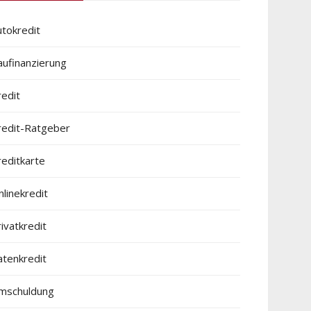
utokredit
aufinanzierung
redit
redit-Ratgeber
reditkarte
linekredit
ivatkredit
atenkredit
mschuldung