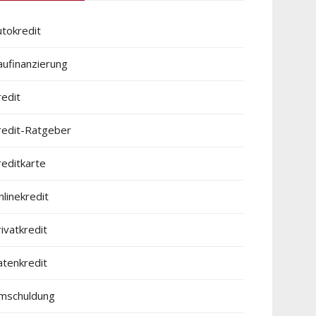
utokredit
aufinanzierung
redit
redit-Ratgeber
reditkarte
linekredit
ivatkredit
atenkredit
mschuldung