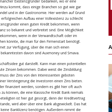
 mancher Existenzgründer Gedanken, wo er eine
Hinzu kommt, dass einige Branchen so gut wie gar
andel und in der Gastronomie. Hier werden auf Grund
rfolgreichen Aufbau einer Vollexistenz zu schlecht
istenzgründer einen guten Kredit bekommen, wenn
anz so bekannt und verbreitet sind. Eine Möglichkeit
bekommen, wenn in der Verwandtschaft oder im
ihen könnte, die man für den Firmenstart benötigt.
A
net zur Verfügung, über die man sich einen
e bekanntesten davon sind Auxmoney und Smava.
schäftsidee gut darstellt. Kann man einen potentiellen
gute Zinsen bekommen. Dabei weist die Zinsbildung
 muss der Zins von den Interessenten geboten
ner Versteigerung die Investoren einen Zins bieten.
der finanziert werden, sondern es gibt hier oft auch
 zu können, die eine klassische Kredit Bank niemals
eteiligten ist hier gut gesorgt, denn der Kreditvertrag
ande, wird aber über eine Bank abgewickelt. Das hat
sie keine Banklizenz benötigen. Außerdem nimmt die