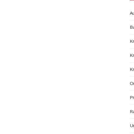
A
B
K
K
K
On
Pr
R
U