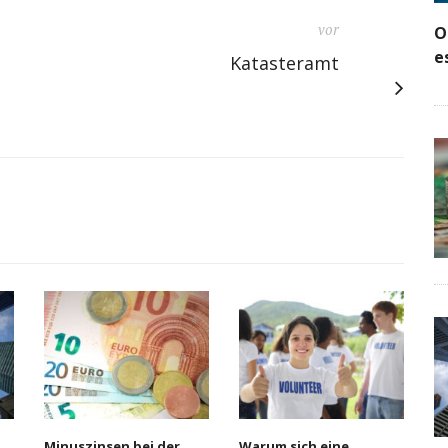
vor
O
e
Katasteramt
Minuszinsen bei der
Warum sich eine