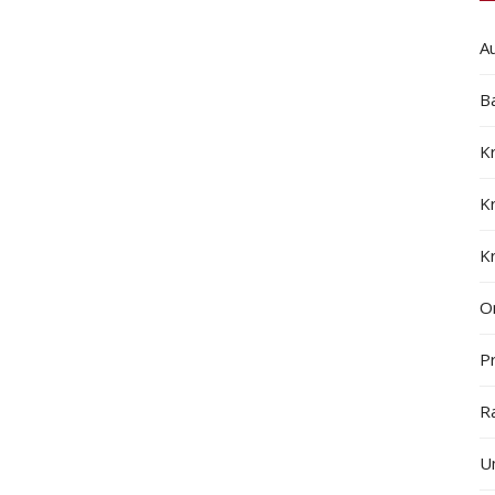
A
B
K
K
K
On
Pr
R
U