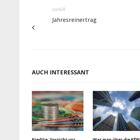
zurück
Jahresreinertrag
AUCH INTERESSANT
Kredite: Vorsicht vor
Was man über die KfW