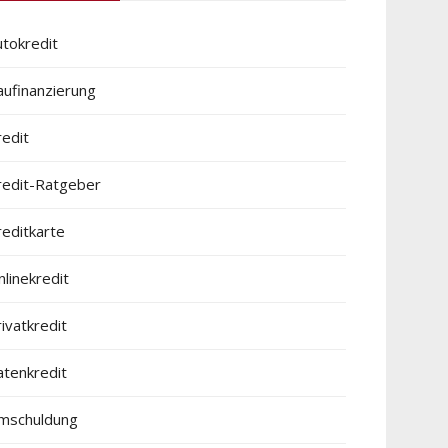
utokredit
aufinanzierung
redit
redit-Ratgeber
reditkarte
linekredit
ivatkredit
atenkredit
mschuldung