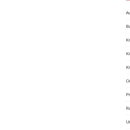
A
B
K
K
K
On
Pr
R
U