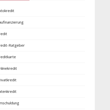
utokredit
aufinanzierung
redit
redit-Ratgeber
reditkarte
linekredit
ivatkredit
atenkredit
mschuldung