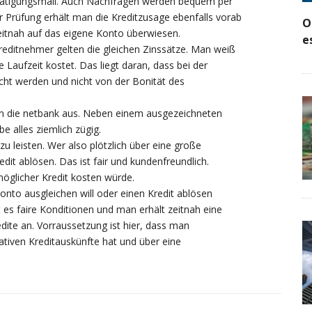
estätigungsmail. Auch Nachfragen werden bequem per
er Prüfung erhält man die Kreditzusage ebenfalls vorab
O
eitnah auf das eigene Konto überwiesen.
e
Kreditnehmer gelten die gleichen Zinssätze. Man weiß
e Laufzeit kostet. Das liegt daran, dass bei der
cht werden und nicht von der Bonität des
en die netbank aus. Neben einem ausgezeichneten
e alles ziemlich zügig.
zu leisten. Wer also plötzlich über eine große
it ablösen. Das ist fair und kundenfreundlich.
möglicher Kredit kosten würde.
nto ausgleichen will oder einen Kredit ablösen
 es faire Konditionen und man erhält zeitnah eine
dite an. Vorraussetzung ist hier, dass man
gativen Kreditauskünfte hat und über eine