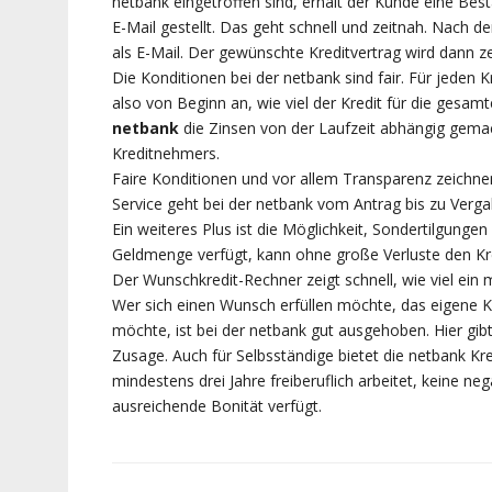
netbank eingetroffen sind, erhält der Kunde eine B
E-Mail gestellt. Das geht schnell und zeitnah. Nach d
als E-Mail. Der gewünschte Kreditvertrag wird dann z
Die Konditionen bei der netbank sind fair. Für jeden 
also von Beginn an, wie viel der Kredit für die gesamt
netbank
die Zinsen von der Laufzeit abhängig gema
Kreditnehmers.
Faire Konditionen und vor allem Transparenz zeichn
Service geht bei der netbank vom Antrag bis zu Vergab
Ein weiteres Plus ist die Möglichkeit, Sondertilgungen 
Geldmenge verfügt, kann ohne große Verluste den Kred
Der Wunschkredit-Rechner zeigt schnell, wie viel ein 
Wer sich einen Wunsch erfüllen möchte, das eigene Ko
möchte, ist bei der netbank gut ausgehoben. Hier gibt
Zusage. Auch für Selbsständige bietet die netbank Kre
mindestens drei Jahre freiberuflich arbeitet, keine ne
ausreichende Bonität verfügt.