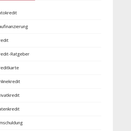
utokredit
aufinanzierung
redit
redit-Ratgeber
reditkarte
linekredit
ivatkredit
atenkredit
mschuldung