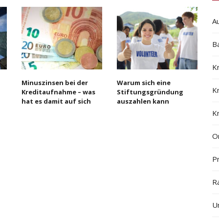
A
B
K
Minuszinsen bei der
Warum sich eine
K
Kreditaufnahme – was
Stiftungsgründung
hat es damit auf sich
auszahlen kann
K
On
Pr
R
U