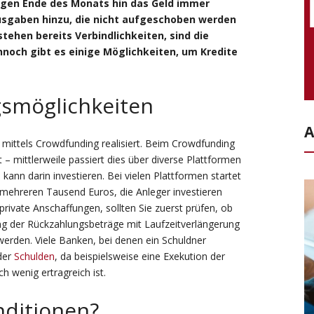
egen Ende des Monats hin das Geld immer
sgaben hinzu, die nicht aufgeschoben werden
estehen bereits Verbindlichkeiten, sind die
nnoch gibt es einige Möglichkeiten, um Kredite
gsmöglichkeiten
A
mittels Crowdfunding realisiert. Beim Crowdfunding
rt – mittlerweile passiert dies über diverse Plattformen
kann darin investieren. Bei vielen Plattformen startet
u mehreren Tausend Euros, die Anleger investieren
private Anschaffungen, sollten Sie zuerst prüfen, ob
ung der Rückzahlungsbeträge mit Laufzeitverlängerung
erden. Viele Banken, bei denen ein Schuldner
 der
Schulden
, da beispielsweise eine Exekution der
 wenig ertragreich ist.
nditionen?