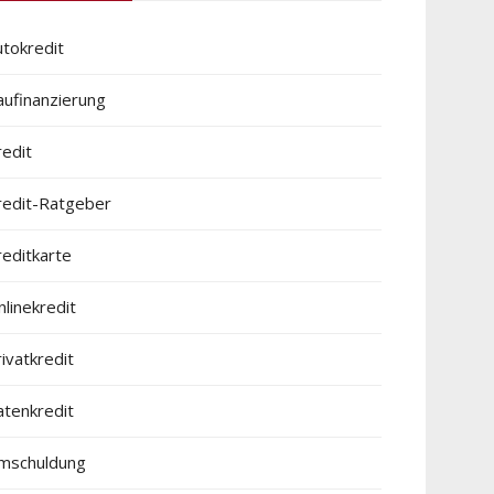
utokredit
aufinanzierung
redit
redit-Ratgeber
reditkarte
linekredit
ivatkredit
atenkredit
mschuldung