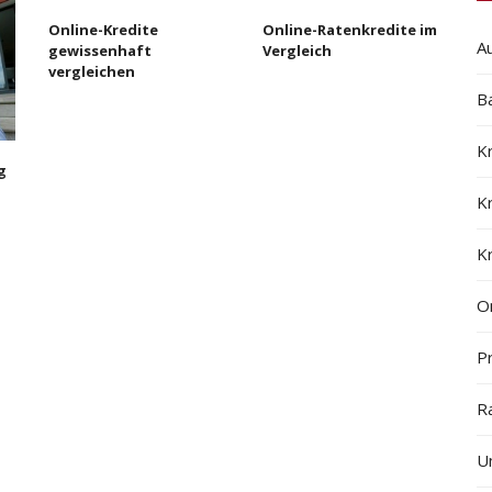
Online-Kredite
Online-Ratenkredite im
A
gewissenhaft
Vergleich
vergleichen
B
K
g
K
K
On
Pr
R
U