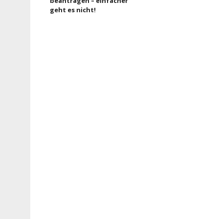
beantragen – einfacher
geht es nicht!