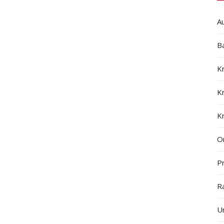
A
B
K
K
K
On
Pr
R
U