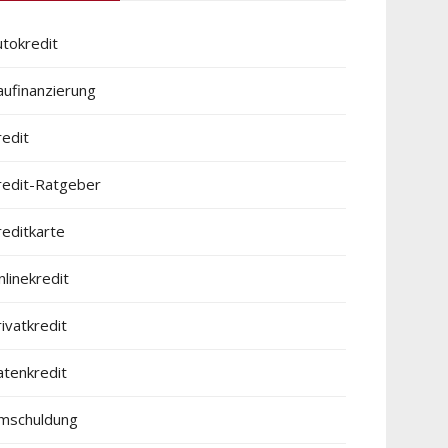
utokredit
aufinanzierung
redit
redit-Ratgeber
reditkarte
linekredit
ivatkredit
atenkredit
mschuldung