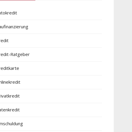
utokredit
aufinanzierung
redit
redit-Ratgeber
reditkarte
linekredit
ivatkredit
atenkredit
mschuldung