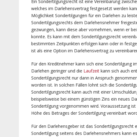
Ein Sondertilgungsrecht ist eine Vereinbarung zwis
welches im Darlehensvertrag festgesetzt werden kan
Möglichkeit Sondertilgungen für ein Darlehen zu leist
Sondertilgungsrechts dem Darlehensnehmer freigestellt
gezwungen, kann diese aber vornehmen, wenn er bei
konnte. Es kann mit dem Sondertilgungsrecht vereinb
bestimmten Zeitpunkten erfolgen kann oder in festges
ist als eine Option im Darlehensvertrag zu vereinbare
Für den Kreditnehmer kann sich eine Sondertilgung im
Darlehen geringer und die
Laufzeit
kann sich auch ent
Sondertilgungsrecht nur dann in Anspruch genommen 
worden ist. In solchen Fällen lohnt sich die Sondert
Sondertilgungsrecht kann auch mit einer Umschuldun
beispielsweise bei einem günstigen Zins ein neues
Sondertilgung vorgenommen wird. Voraussetzung ist hi
Höhe des Betrages der Sondertilgung vereinbart word
Für den Darlehensgeber ist das Sondertilgungsrecht ei
Sondertilgung seitens des Darlehensnehmers kann es b