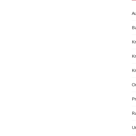
A
B
K
K
K
On
Pr
R
U