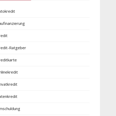
utokredit
aufinanzierung
redit
redit-Ratgeber
reditkarte
linekredit
ivatkredit
atenkredit
mschuldung