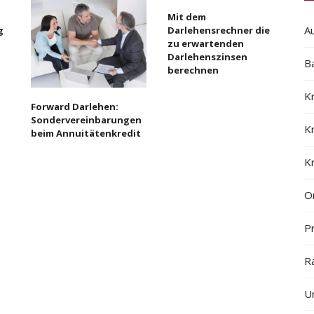
Mit dem
A
g
Darlehensrechner die
zu erwartenden
Darlehenszinsen
B
berechnen
K
Forward Darlehen:
Sondervereinbarungen
K
beim Annuitätenkredit
K
On
Pr
R
U