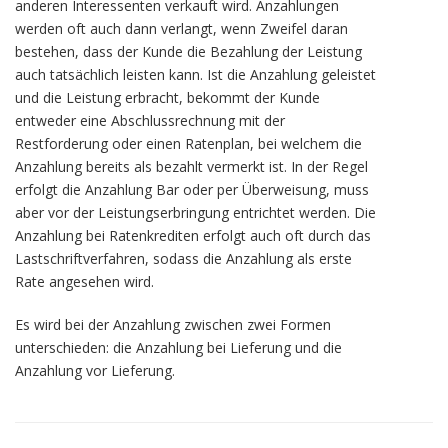
anderen Interessenten verkauft wird. Anzahlungen
werden oft auch dann verlangt, wenn Zweifel daran
bestehen, dass der Kunde die Bezahlung der Leistung
auch tatsächlich leisten kann. Ist die Anzahlung geleistet
und die Leistung erbracht, bekommt der Kunde
entweder eine Abschlussrechnung mit der
Restforderung oder einen Ratenplan, bei welchem die
Anzahlung bereits als bezahlt vermerkt ist. In der Regel
erfolgt die Anzahlung Bar oder per Überweisung, muss
aber vor der Leistungserbringung entrichtet werden. Die
Anzahlung bei Ratenkrediten erfolgt auch oft durch das
Lastschriftverfahren, sodass die Anzahlung als erste
Rate angesehen wird.
Es wird bei der Anzahlung zwischen zwei Formen
unterschieden: die Anzahlung bei Lieferung und die
Anzahlung vor Lieferung.