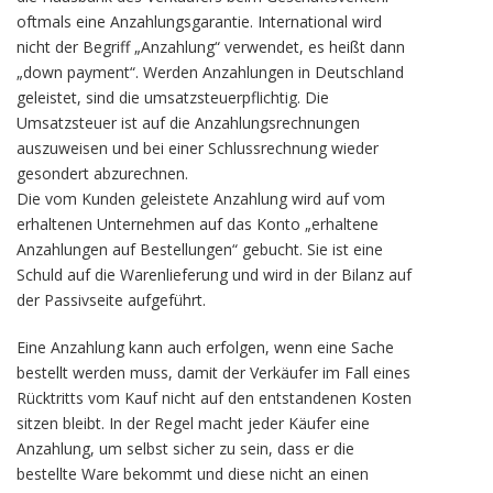
oftmals eine Anzahlungsgarantie. International wird
nicht der Begriff „Anzahlung“ verwendet, es heißt dann
„down payment“. Werden Anzahlungen in Deutschland
geleistet, sind die umsatzsteuerpflichtig. Die
Umsatzsteuer ist auf die Anzahlungsrechnungen
auszuweisen und bei einer Schlussrechnung wieder
gesondert abzurechnen.
Die vom Kunden geleistete Anzahlung wird auf vom
erhaltenen Unternehmen auf das Konto „erhaltene
Anzahlungen auf Bestellungen“ gebucht. Sie ist eine
Schuld auf die Warenlieferung und wird in der Bilanz auf
der Passivseite aufgeführt.
Eine Anzahlung kann auch erfolgen, wenn eine Sache
bestellt werden muss, damit der Verkäufer im Fall eines
Rücktritts vom Kauf nicht auf den entstandenen Kosten
sitzen bleibt. In der Regel macht jeder Käufer eine
Anzahlung, um selbst sicher zu sein, dass er die
bestellte Ware bekommt und diese nicht an einen