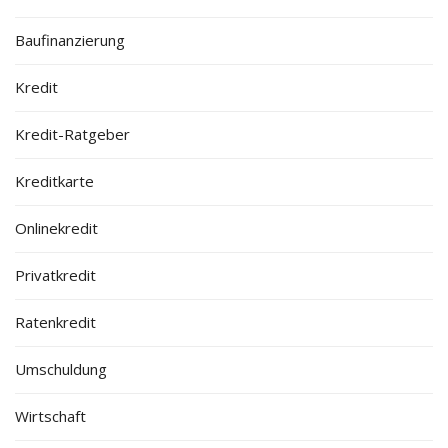
Baufinanzierung
Kredit
Kredit-Ratgeber
Kreditkarte
Onlinekredit
Privatkredit
Ratenkredit
Umschuldung
Wirtschaft