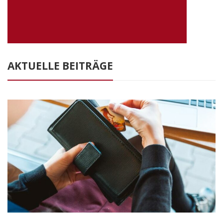
AKTUELLE BEITRÄGE