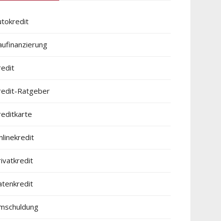
utokredit
aufinanzierung
redit
redit-Ratgeber
reditkarte
linekredit
ivatkredit
atenkredit
mschuldung