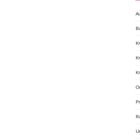
A
B
K
K
K
On
Pr
R
U