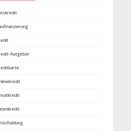
utokredit
aufinanzierung
redit
redit-Ratgeber
reditkarte
linekredit
ivatkredit
atenkredit
mschuldung