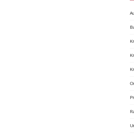
A
B
K
K
K
On
Pr
R
U