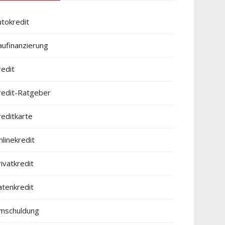
utokredit
aufinanzierung
redit
redit-Ratgeber
reditkarte
linekredit
ivatkredit
atenkredit
mschuldung