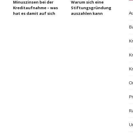
Minuszinsen bei der
Warum sich eine
Kreditaufnahme – was
Stiftungsgründung
A
hat es damit auf sich
auszahlen kann
B
K
K
K
On
Pr
R
U