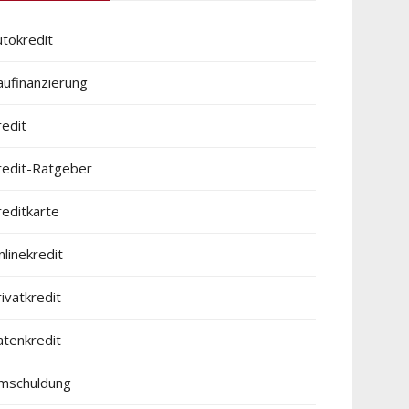
utokredit
aufinanzierung
redit
redit-Ratgeber
reditkarte
linekredit
ivatkredit
atenkredit
mschuldung