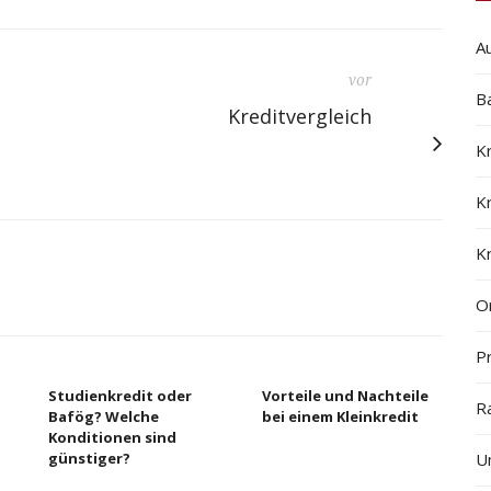
A
vor
B
Kreditvergleich
K
K
K
On
Pr
Studienkredit oder
Vorteile und Nachteile
R
Bafög? Welche
bei einem Kleinkredit
Konditionen sind
günstiger?
U