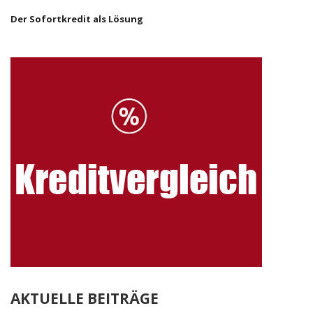
Der Sofortkredit als Lösung
AKTUELLE BEITRÄGE