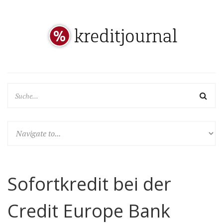
Sofortkredit bei der
Credit Europe Bank