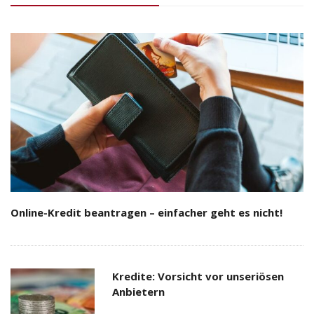
Online-Kredit beantragen – einfacher geht es nicht!
Kredite: Vorsicht vor unseriösen
Anbietern