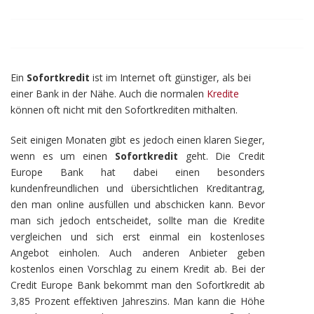
Ein
Sofortkredit
ist im Internet oft günstiger, als bei
einer Bank in der Nähe. Auch die normalen
Kredite
können oft nicht mit den Sofortkrediten mithalten.
Seit einigen Monaten gibt es jedoch einen klaren Sieger,
wenn es um einen
Sofortkredit
geht. Die Credit
Europe Bank hat dabei einen besonders
kundenfreundlichen und übersichtlichen Kreditantrag,
den man online ausfüllen und abschicken kann. Bevor
man sich jedoch entscheidet, sollte man die Kredite
vergleichen und sich erst einmal ein kostenloses
Angebot einholen. Auch anderen Anbieter geben
kostenlos einen Vorschlag zu einem Kredit ab. Bei der
Credit Europe Bank bekommt man den Sofortkredit ab
3,85 Prozent effektiven Jahreszins. Man kann die Höhe