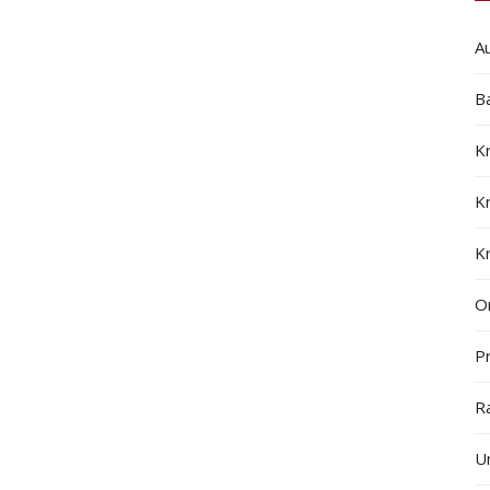
A
B
K
K
K
On
Pr
R
U