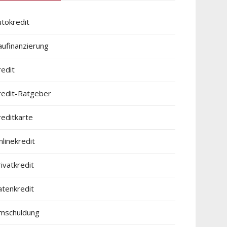
utokredit
aufinanzierung
redit
redit-Ratgeber
reditkarte
linekredit
ivatkredit
atenkredit
mschuldung