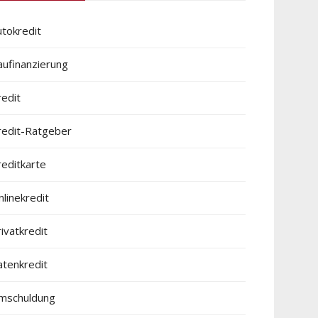
utokredit
aufinanzierung
redit
redit-Ratgeber
reditkarte
linekredit
ivatkredit
atenkredit
mschuldung