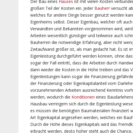
Der Bau eines
Hauses
ist mit vielen Kosten verbund
großen Teil der Kosten ein. Jeder
Bauherr
versucht ab
welches für andere Dinge besser genutzt werden kann
Eigenheims selbst. Dieser Eigenbau, welcher oft auch 
Verwandten und Bekannten vorgenommen wird, wird al
Arbeiten wesentlich günstiger und teilweise auch sch
Bauherren die notwendige Erfahrung, aber nicht wenig
Zeitaufwand größer ist, als man gedacht hat. Es ist i
Eigenleistung durchgeführt werden können, ohne dass
sogar der Fall eintritt, dass die Arbeiten durch Han
dann wieder die Kosten in die Höhe treiben und das V
Eigenleistungen kann sogar die Finanzierung gefährde
der Finanzierung oder Eigenkapitalanteil vom Darlehen
vorzunehmenden Arbeiten ausreichend Kenntnis vorha
werden, wodurch die
Konditionen
eines Baudarlehens 
Hausbau verringern sich durch die Eigenleistung wesen
es müssen die benötigten Baumaterialien finanziert w
Art Eigenkapital angesehen werden, welches ein Bauhe
Durch die Höhe dieses Eigenkapitals wird das Fremdka
erbracht werden, desto hoher steht auch die Chance,