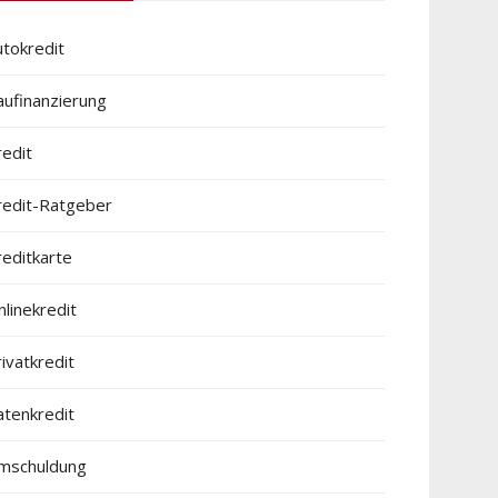
utokredit
aufinanzierung
redit
redit-Ratgeber
reditkarte
linekredit
ivatkredit
atenkredit
mschuldung