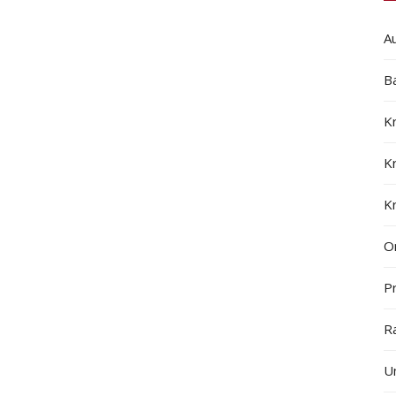
A
B
K
K
K
On
Pr
R
U