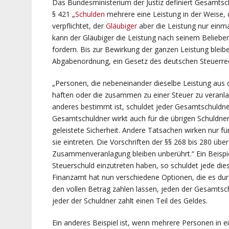
Das Bundesministerium der Justiz definiert Gesamtsch
§ 421 „
Schulden
mehrere eine Leistung in der Weise, 
verpflichtet, der
Gläubiger
aber die Leistung nur einma
kann der Gläubiger die Leistung nach seinem Beliebe
fordern. Bis zur Bewirkung der ganzen Leistung bleiben
Abgabenordnung, ein Gesetz des deutschen Steuerrec
„Personen, die nebeneinander dieselbe Leistung aus 
haften oder die zusammen zu einer Steuer zu veranla
anderes bestimmt ist, schuldet jeder Gesamtschuldner
Gesamtschuldner wirkt auch für die übrigen Schuldner.
geleistete Sicherheit. Andere Tatsachen wirken nur 
sie eintreten. Die Vorschriften der §§ 268 bis 280 übe
Zusammenveranlagung bleiben unberührt.“ Ein Beispie
Steuerschuld einzutreten haben, so schuldet jede di
Finanzamt hat nun verschiedene Optionen, die es durc
den vollen Betrag zahlen lassen, jeden der Gesamtsc
jeder der Schuldner zahlt einen Teil des Geldes.
Ein anderes Beispiel ist, wenn mehrere Personen in