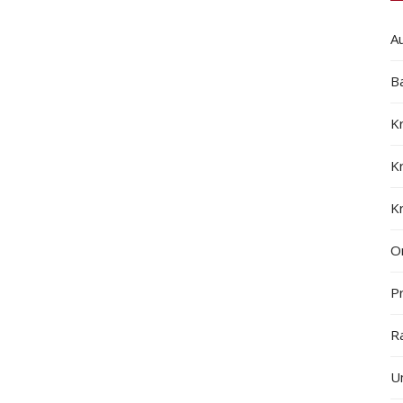
A
B
K
K
K
On
Pr
R
U