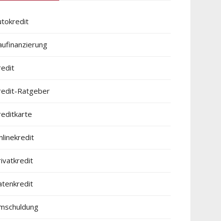
utokredit
aufinanzierung
redit
redit-Ratgeber
reditkarte
linekredit
ivatkredit
atenkredit
mschuldung