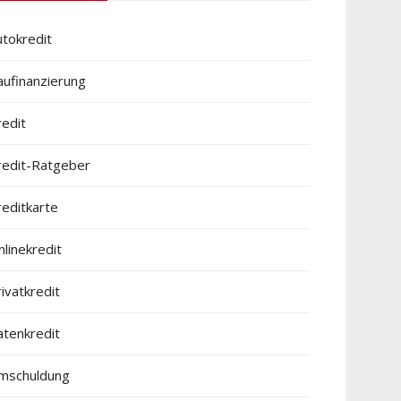
utokredit
aufinanzierung
redit
redit-Ratgeber
reditkarte
linekredit
ivatkredit
atenkredit
mschuldung