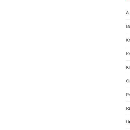
A
B
K
K
K
On
Pr
R
U