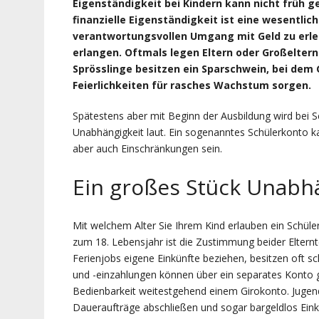
Eigenständigkeit bei Kindern kann nicht früh 
finanzielle Eigenständigkeit ist eine wesentli
verantwortungsvollen Umgang mit Geld zu erl
erlangen. Oftmals legen Eltern oder Großeltern 
Sprösslinge besitzen ein Sparschwein, bei de
Feierlichkeiten für rasches Wachstum sorgen.
Spätestens aber mit Beginn der Ausbildung wird bei S
Unabhängigkeit laut. Ein sogenanntes Schülerkonto ka
aber auch Einschränkungen sein.
Ein großes Stück Unabh
Mit welchem Alter Sie Ihrem Kind erlauben ein Schüle
zum 18. Lebensjahr ist die Zustimmung beider Elternte
Ferienjobs eigene Einkünfte beziehen, besitzen oft 
und -einzahlungen können über ein separates Konto g
Bedienbarkeit weitestgehend einem Girokonto. Jugend
Daueraufträge abschließen und sogar bargeldlos Eink