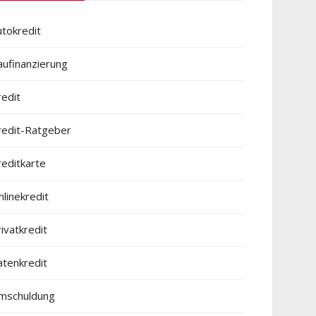
utokredit
aufinanzierung
redit
redit-Ratgeber
reditkarte
linekredit
ivatkredit
atenkredit
mschuldung