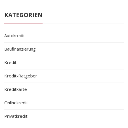
KATEGORIEN
Autokredit
Baufinanzierung
Kredit
Kredit-Ratgeber
Kreditkarte
Onlinekredit
Privatkredit