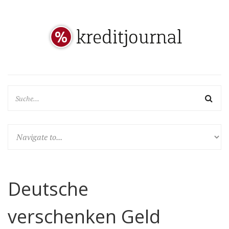
Deutsche
verschenken Geld