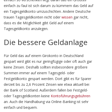
einfach zu faul ist sich darum zu kümmern das Geld auf
ein Tagesgeldkonto umzuschichten. Andere Deutsche
trauen Tagesgeldkonten nicht oder
wissen
gar nicht,
dass es die Möglichkeit gibt Geld auf einem
Tagesgeldkonto anzulegen.
Die bessere Geldanlage
Für Geld das auf einem Girokonto in Deutschland
gespart wird gibt es nur geringfügige oder oft auch gar
keine Zinsen. Deshalb sollten insbesondere größere
Summen immer auf einem Tagesgeld- oder
Festgeldkonto gespart werden. Dort gibt es für Sparer
derzeit bis zu 2,6 Prozent Zinsen wie etwa aktuell bei
der Bank of Scotland. Außerdem fallen bei Festgeld-
oder Tagesgeldkonten keine
Kontoführungsgebühren
an. Auch die Handhabung via Online-Banking ist sehr
einfach und bequem.